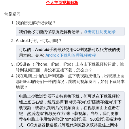
个人主页视频解析
常见疑问:
我的历史解析记录呢？
我们会尽可能的保存历史解析记录，
点击前往历史记录
Android手机上可以用吗？
可以的，Android手机最好使用QQ浏览器可以很方便的使
用本站。参考:
Android下载和管理视频教程
iOS设备（iPhone、iPad、iPod）上点击下载视频按钮后，跳
转到视频页面，并没有直接下载，怎么办？
我在电脑上用的是IE浏览器，点下载视频按钮后，出现跟上面
那用iPad的哥们一样的情况，跳转到视频页面，如何下载到本
地呢？
电脑上少数浏览器不支持直接下载，但可以在下载视频按
钮上点击右键，然后选择"目标另存为"或"链接存储为"来下
载视频；或者到跳转后的视频页面，在视频画面上点击右
键，然后选择"视频另存为"来下载视频。当然，我们更推
荐在电脑上使用如谷歌Chrome浏览器、360浏览器极速模
式、QQ浏览器极速模式等现代浏览器来获得最佳上网体