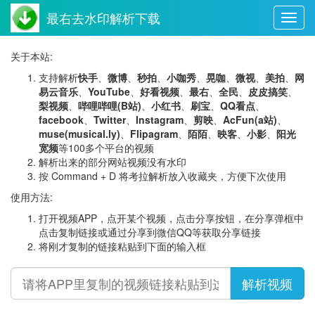
最右去水印解析下载
最
右
去
关于本站:
水
印
支持解析
快手
、
微博
、
秒拍
、
小咖秀
、
晃咖
、
微视
、
美拍
、
网
解
易云音乐
、
YouTube
、
好看视频
、
最右
、
全民
、
皮皮搞笑
、
析
梨视频
、
哔哩哔哩(B站)
、
小红书
、
刷宝
、
QQ看点
、
下
facebook
、
Twitter
、
Instagram
、
剪映
、
AcFun(a站)
、
载
muse(musical.ly)
、
Flipagram
、
陌陌
、
映客
、
小影
、
阳光
宽频
等100多个平台的视频
解析出来的部分网站视频没有水印
按 Command + D 将考拉解析放入收藏夹，方便下次使用
使用方法:
打开视频APP，点开某个视频，点击分享按钮，在分享弹框中
点击复制链接或通过分享到微信QQ等获取分享链接
将刚才复制的链接粘贴到下面的输入框
解析视频